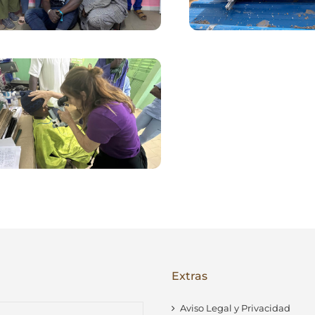
tra maternidad
Luz donde 
renovada
había oscu
Proyecto
oftalmológico
Extras
Aviso Legal y Privacidad