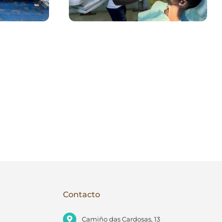
La odontología
antes
sigue… y sigue
ridad
fuerte
Contacto
Camiño das Cardosas, 13