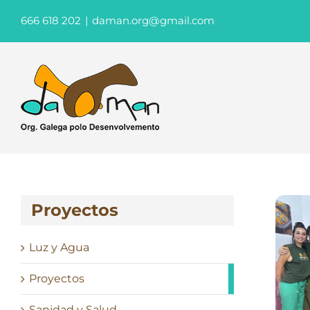
Saltar
666 618 202
|
daman.org@gmail.com
al
contenido
Proyectos
Luz y Agua
Proyectos
Sanidad y Salud